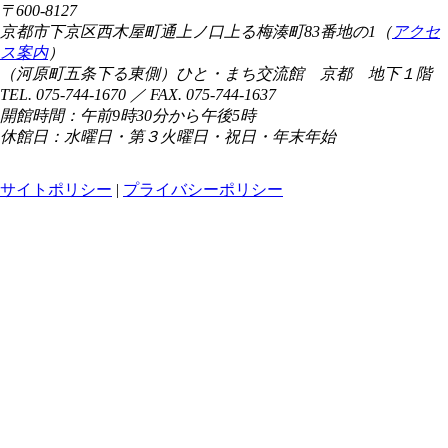
〒600-8127
京都市下京区西木屋町通上ノ口上る梅湊町83番地の1（
アクセ
ス案内
）
（河原町五条下る東側）ひと・まち交流館 京都 地下１階
TEL. 075-744-1670 ／ FAX. 075-744-1637
開館時間：午前9時30分から午後5時
休館日：水曜日・第３火曜日・祝日・年末年始
サイトポリシー
|
プライバシーポリシー