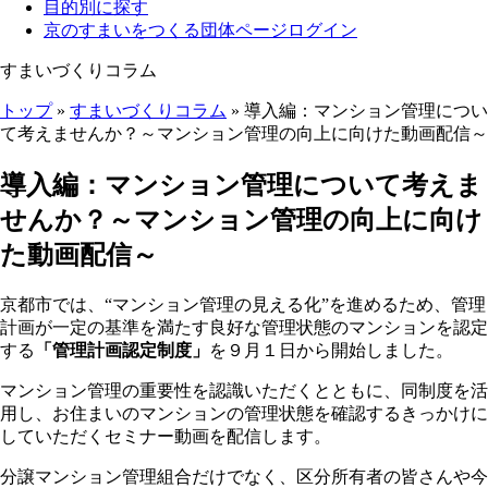
目的別に探す
京のすまいをつくる団体ページログイン
すまいづくりコラム
トップ
»
すまいづくりコラム
» 導入編：マンション管理につい
て考えませんか？～マンション管理の向上に向けた動画配信～
ここから本文です。
導入編：マンション管理について考えま
せんか？～マンション管理の向上に向け
た動画配信～
京都市では、“マンション管理の見える化”を進めるため、管理
計画が一定の基準を満たす良好な管理状態のマンションを認定
する
「管理計画認定制度」
を９月１日から開始しました。
マンション管理の重要性を認識いただくとともに、同制度を活
用し、お住まいのマンションの管理状態を確認するきっかけに
していただくセミナー動画を配信します。
分譲マンション管理組合だけでなく、区分所有者の皆さんや今