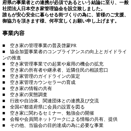
府県の事業者との連携が必須であるという結論に至り、一般
社団法人日本空き家管理協会を設立致しました。
誰もが安心安全に暮らせる街づくりの為に、皆様のご支援、
御協力を頂きます様、何卒宜しくお願い申し上げます。
事業内容
■ 空き家の管理事業の普及啓蒙PR
■ 協会加盟事業者のコンプライアンスの向上とガイドライ
ンの推進
■ 空き家管理事業での起業や雇用の機会の拡充
■ 空き家の所有者や継承者、近隣住民の相談窓口
■ 空き家管理のガイドラインの策定
■ 空き家管理カウンセラーの育成
■ 空き家の情報の共有
■ 空き家の実態調査
■ 行政や自治体、関連団体との連携及び交流
■ 全国47都道府県に会員の設置を図る
■ 空き家に関わるセミナー、勉強会の開催
■ 会報や会員間ネットワークによる情報の共有、提供
■ その他、当協会の目的達成の為に必要な事業