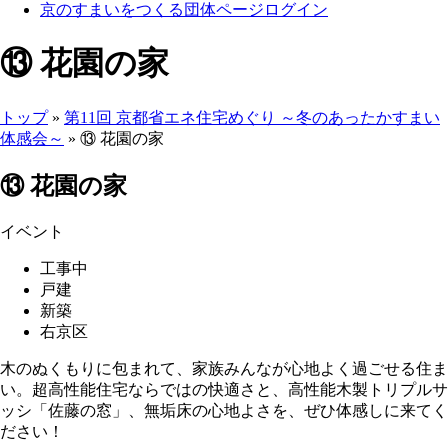
京のすまいをつくる団体ページログイン
⑬ 花園の家
トップ
»
第11回 京都省エネ住宅めぐり ～冬のあったかすまい
体感会～
» ⑬ 花園の家
ここから本文です。
⑬ 花園の家
イベント
工事中
戸建
新築
右京区
木のぬくもりに包まれて、家族みんなが心地よく過ごせる住ま
い。超高性能住宅ならではの快適さと、高性能木製トリプルサ
ッシ「佐藤の窓」、無垢床の心地よさを、ぜひ体感しに来てく
ださい！