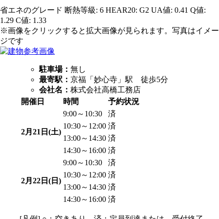
省エネのグレード 断熱等級: 6 HEAR20: G2 UA値: 0.41 Q値:
1.29 C値: 1.33
※画像をクリックすると拡大画像が見られます。写真はイメー
ジです
駐車場：
無し
最寄駅：
京福「妙心寺」駅 徒歩5分
会社名：
株式会社高橋工務店
開催日
時間
予約状況
9:00～10:30
済
10:30～12:00
済
2月21日(土)
13:00～14:30
済
14:30～16:00
済
9:00～10:30
済
10:30～12:00
済
2月22日(日)
13:00～14:30
済
14:30～16:00
済
[凡例] ○：空きあり 済：定員到達または、受付終了