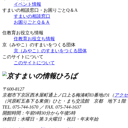
イベント情報
すまいの相談窓口・お困りごとQ＆A
すまいの相談窓口
お困りごとＱ＆Ａ
住教育お役立ち情報
住教育お役立ち情報
京（みやこ）のすまいをつくる団体
京（みやこ）のすまいをつくる団体
このサイトについて
このサイトについて
〒600-8127
京都市下京区西木屋町通上ノ口上る梅湊町83番地の1（
アクセ
（河原町五条下る東側）ひと・まち交流館 京都 地下１階
TEL. 075-744-1670 ／ FAX. 075-744-1637
開館時間：午前9時30分から午後5時
休館日：水曜日・第３火曜日・祝日・年末年始