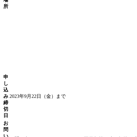
所
申
し
込
み
2023年9月22日（金）まで
締
切
日
お
問
い