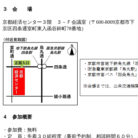
３ 会 場
京都経済センター３階 ３－Ｆ会議室（〒600-8009京都市下
京区四条通室町東入函谷鉾町78番地）
４ 参加概要
・参加費：無料
・定 員：先着３０組程度（事前予約制、相談時間６０分）