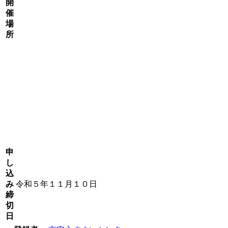
開
催
場
所
申
し
込
み
令和５年１１月１０日
締
切
日