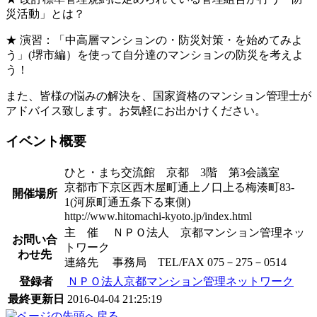
災活動」とは？
★ 演習：「中高層マンションの・防災対策・を始めてみよ
う」(堺市編）を使って自分達のマンションの防災を考えよ
う！
また、皆様の悩みの解決を、国家資格のマンション管理士が
アドバイス致します。お気軽にお出かけください。
イベント概要
ひと・まち交流館 京都 3階 第3会議室
京都市下京区西木屋町通上ノ口上る梅湊町83-
開催場所
1(河原町通五条下る東側)
http://www.hitomachi-kyoto.jp/index.html
主 催 ＮＰＯ法人 京都マンション管理ネッ
お問い合
トワーク
わせ先
連絡先 事務局 TEL/FAX 075－275－0514
登録者
ＮＰＯ法人京都マンション管理ネットワーク
最終更新日
2016-04-04 21:25:19