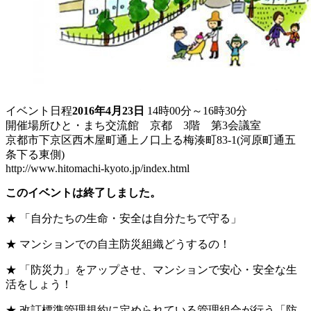
イベント日程
2016年4月23日
14時00分～16時30分
開催場所
ひと・まち交流館 京都 3階 第3会議室
京都市下京区西木屋町通上ノ口上る梅湊町83-1(河原町通五
条下る東側)
http://www.hitomachi-kyoto.jp/index.html
このイベントは終了しました。
★ 「自分たちの生命・安全は自分たちで守る」
★ マンションでの自主防災組織どうするの！
★ 「防災力」をアップさせ、マンションで安心・安全な生
活をしょう！
★ 改訂標準管理規約に定められている管理組合が行う「防