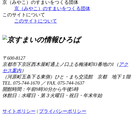
京（みやこ）のすまいをつくる団体
京（みやこ）のすまいをつくる団体
このサイトについて
このサイトについて
〒600-8127
京都市下京区西木屋町通上ノ口上る梅湊町83番地の1（
アク
セス案内
）
（河原町五条下る東側）ひと・まち交流館 京都 地下１階
TEL. 075-744-1670 ／ FAX. 075-744-1637
開館時間：午前9時30分から午後5時
休館日：水曜日・第３火曜日・祝日・年末年始
サイトポリシー
|
プライバシーポリシー