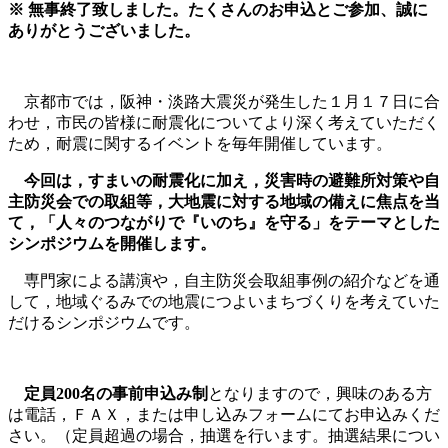
※ 無事終了致しました。たくさんのお申込とご参加、誠に
ありがとうございました。
京都市では，阪神・淡路大震災が発生した１月１７日に合
わせ，市民の皆様に耐震化についてより深く考えていただく
ため，耐震に関するイベントを毎年開催しています。
今回は，すまいの耐震化に加え，災害時の避難所対策や自
主防災会での取組等，大地震に対する地域の備えに焦点を当
て，「人々のつながりで『いのち』を守る」をテーマとした
シンポジウムを開催します。
専門家による講演や，自主防災会取組事例の紹介などを通
して，地域ぐるみでの地震につよいまちづくりを考えていた
だけるシンポジウムです。
定員200名の事前申込み制
となりますので，興味のある方
は電話，ＦＡＸ，または申し込みフォームにてお申込みくだ
さい。（定員超過の場合，抽選を行います。抽選結果につい