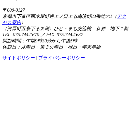
〒600-8127
京都市下京区西木屋町通上ノ口上る梅湊町83番地の1（
アク
セス案内
）
（河原町五条下る東側）ひと・まち交流館 京都 地下１階
TEL. 075-744-1670 ／ FAX. 075-744-1637
開館時間：午前9時30分から午後5時
休館日：水曜日・第３火曜日・祝日・年末年始
サイトポリシー
|
プライバシーポリシー