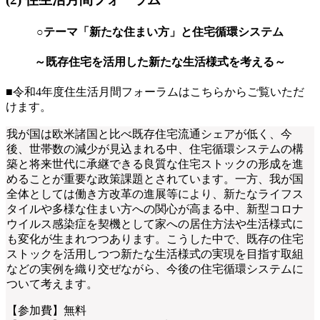
○テーマ「新たな住まい方」と住宅循環システム
～既存住宅を活用した新たな生活様式を考える～
■令和4年度住生活月間フォーラムはこちらからご覧いただ
けます。
我が国は欧米諸国と比べ既存住宅流通シェアが低く、今
後、世帯数の減少が見込まれる中、住宅循環システムの構
築と将来世代に承継できる良質な住宅ストックの形成を進
めることが重要な政策課題とされています。一方、我が国
全体としては働き方改革の進展等により、新たなライフス
タイルや多様な住まい方への関心が高まる中、新型コロナ
ウイルス感染症を契機として家への居住方法や生活様式に
も変化が生まれつつあります。こうした中で、既存の住宅
ストックを活用しつつ新たな生活様式の実現を目指す取組
などの実例を織り交ぜながら、今後の住宅循環システムに
ついて考えます。
【参加費】無料