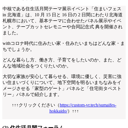
中核である住生活月間テーマ展示イベント「住まいフェス
in 北海道」は、10 月 15 日と 16 日の 2 日間にわたり北海道
札幌市において、基本テーマに合わせたパネル展示やイベ
ント、テープカットセレモニーや合同記念式 典を開催され
ました。
withコロナ時代に住みたい家・住みたいまちはどんな家・ま
ちでしょうか。
どんな暮らし方、働き方、子育てをしたいのか、また、ど
んな地域社会をつくりたいのか。
大切な家族が安心して暮らせる、環境に優しく、災害に強
い住まいづくりについて、地下空間を明るいまちなみをイ
メージさせる「家型のゲート」パネルと「住宅街タペスト
リー」パネルで紹介します。
↑↑↑クリックください（
https://custom-vr.tech/sumaifes-
hokkaido/
）↑↑↑
(2) 住生活月間フォーラム