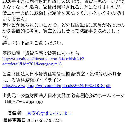
2020年４月に施行された改正民法では、賃貸住宅の一部が使
えなくなった場合、家賃は減額されることになりましたが、
借主が一方的に減額した家賃を支払ってよいというものでは
ありません。
テレビが見られないことで、どの程度生活に支障があったの
かを客観的に考え、貸主と話し合って減額率を決めましょ
う。
詳しくは下記をご覧ください。
基礎知識「賃貸住宅で被害にあったら」
https://miyakoanshinsumai.com/kisochishiki/?
act=detail&id=281&category=18
公益財団法人日本賃貸住宅管理協会/貸室・設備等の不具合
による賃料減額ガイドライン
https://www.jpm.jp/wp-content/uploads/2024/10/031818.pdf
出典元：公益財団法人日本賃貸住宅管理協会のホームページ
（https://www.jpm.jp)
登録者
京安心すまいセンター
最終更新日
2025-06-27 9:22:52