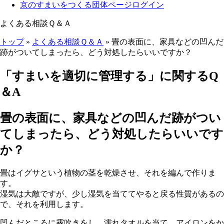
京のすまいをつくる団体ページログイン
よくある相談Ｑ＆Ａ
トップ
»
よくある相談Ｑ＆Ａ
» 畳の表面に、家具などの凹んだ
跡がついてしまったら、どう対処したらいいですか？
ここから本文です。
「すまいを適切に管理する」に関するQ
＆A
畳の表面に、家具などの凹んだ跡がつい
てしまったら、どう対処したらいいです
か？
畳はイグサという植物の茎を乾燥させ、それを編んで作りま
す。
湿気は大敵ですが、少し湿気を当ててやると戻る性質があるの
で、それを利用します。
凹んだところに霧吹きをし、濡れタオルを当て、アイロンをか