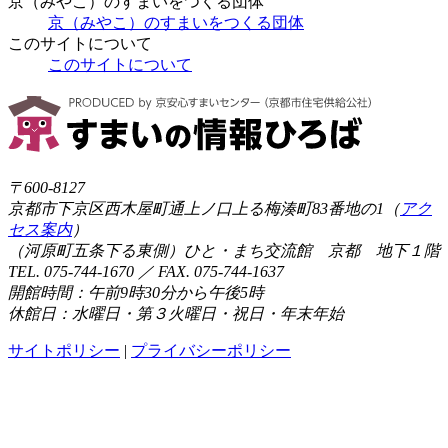
京（みやこ）のすまいをつくる団体
京（みやこ）のすまいをつくる団体
このサイトについて
このサイトについて
〒600-8127
京都市下京区西木屋町通上ノ口上る梅湊町83番地の1（
アク
セス案内
）
（河原町五条下る東側）ひと・まち交流館 京都 地下１階
TEL. 075-744-1670 ／ FAX. 075-744-1637
開館時間：午前9時30分から午後5時
休館日：水曜日・第３火曜日・祝日・年末年始
サイトポリシー
|
プライバシーポリシー