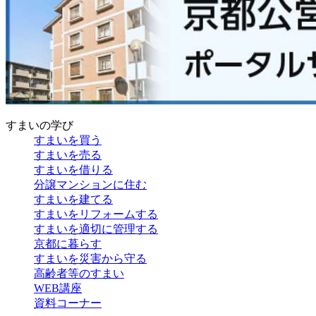
すまいの学び
すまいを買う
すまいを売る
すまいを借りる
分譲マンションに住む
すまいを建てる
すまいをリフォームする
すまいを適切に管理する
京都に暮らす
すまいを災害から守る
高齢者等のすまい
WEB講座
資料コーナー