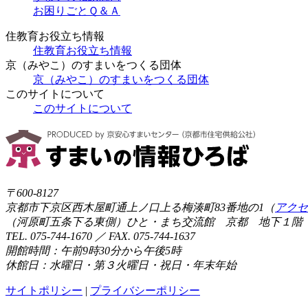
お困りごとＱ＆Ａ
住教育お役立ち情報
住教育お役立ち情報
京（みやこ）のすまいをつくる団体
京（みやこ）のすまいをつくる団体
このサイトについて
このサイトについて
〒600-8127
京都市下京区西木屋町通上ノ口上る梅湊町83番地の1（
アクセ
（河原町五条下る東側）ひと・まち交流館 京都 地下１階
TEL. 075-744-1670 ／ FAX. 075-744-1637
開館時間：午前9時30分から午後5時
休館日：水曜日・第３火曜日・祝日・年末年始
サイトポリシー
|
プライバシーポリシー