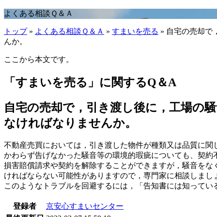
よくある相談Ｑ＆Ａ
トップ
»
よくある相談Ｑ＆Ａ
»
すまいを売る
» 自宅の売却
んか。
ここから本文です。
「すまいを売る」に関するQ＆A
自宅の売却で，引き渡し後に，工場の
なければなりませんか。
不動産売買においては，引き渡した物件が種類又は品質に関
かわらず告げなかった騒音等の環境的瑕疵についても、契約
損害賠償請求や契約を解除することができますが，騒音をな
ければならない可能性がありますので，専門家に相談しまし
このようなトラブルを回避するには，「告知書には知ってい
登録者
京安心すまいセンター