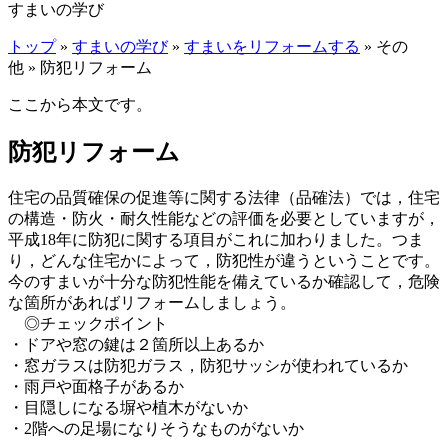
すまいの学び
トップ
»
すまいの学び
»
すまいをリフォームする
» その
他 » 防犯リフォーム
ここから本文です。
防犯リフォーム
住宅の品質確保の促進等に関する法律（品確法）では，住宅
の構造・防火・耐久性能などの評価を必要としていますが，
平成18年に防犯に関する項目がこれに加わりました。つま
り，どんな住宅かによって，防犯性が違うということです。
今のすまいが十分な防犯性能を備えているか確認して，危険
な箇所があればリフォームしましょう。
◎チェックポイント
・ドアや窓の鍵は２箇所以上あるか
・窓ガラスは防犯ガラス，防犯サッシが使われているか
・雨戸や面格子があるか
・目隠しになる塀や植木がないか
・2階への足場になりそうなものがないか