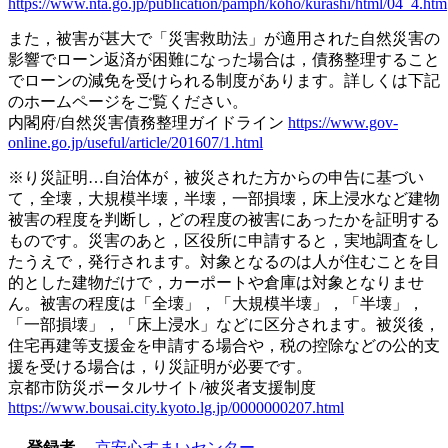
https://www.nta.go.jp/publication/pamph/koho/kurashi/html/04_4.htm
また，被害が甚大で「災害救助法」が適用された自然災害の
影響でローン返済が困難になった場合は，債務整理すること
でローンの減免を受けられる制度があります。詳しくは下記
のホームページをご覧ください。
内閣府/自然災害債務整理ガイドライン
https://www.gov-
online.go.jp/useful/article/201607/1.html
※り災証明…自治体が，被災された方からの申告に基づい
て，全壊，大規模半壊，半壊，一部損壊，床上浸水など建物
被害の程度を判断し，どの程度の被害にあったかを証明する
ものです。災害のあと，区役所に申請すると，実地調査をし
たうえで，発行されます。対象となるのは人が住むことを目
的とした建物だけで，カーポートや倉庫は対象となりませ
ん。被害の程度は「全壊」，「大規模半壊」，「半壊」，
「一部損壊」，「床上浸水」などに区分されます。被災後，
住宅再建等支援金を申請する場合や，税の控除などの公的支
援を受ける場合は，り災証明が必要です。
京都市防災ポータルサイト/被災者支援制度
https://www.bousai.city.kyoto.lg.jp/0000000207.html
登録者
京安心すまいセンター