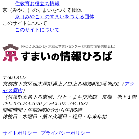
住教育お役立ち情報
京（みやこ）のすまいをつくる団体
京（みやこ）のすまいをつくる団体
このサイトについて
このサイトについて
〒600-8127
京都市下京区西木屋町通上ノ口上る梅湊町83番地の1（
アク
セス案内
）
（河原町五条下る東側）ひと・まち交流館 京都 地下１階
TEL. 075-744-1670 ／ FAX. 075-744-1637
開館時間：午前9時30分から午後5時
休館日：水曜日・第３火曜日・祝日・年末年始
サイトポリシー
|
プライバシーポリシー