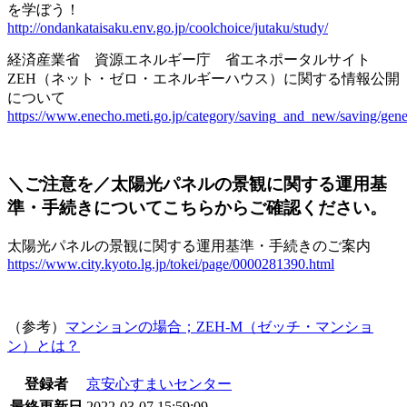
を学ぼう！
http://ondankataisaku.env.go.jp/coolchoice/jutaku/study/
経済産業省 資源エネルギー庁 省エネポータルサイト
ZEH（ネット・ゼロ・エネルギーハウス）に関する情報公開
について
https://www.enecho.meti.go.jp/category/saving_and_new/saving/gene
＼ご注意を／
太陽光パネルの景観に関する運用基
準・手続きについてこちらからご確認ください。
太陽光パネルの景観に関する運用基準・手続きのご案内
https://www.city.kyoto.lg.jp/tokei/page/0000281390.html
（参考）
マンションの場合；ZEH-M（ゼッチ・マンショ
ン）とは？
登録者
京安心すまいセンター
最終更新日
2022-03-07 15:59:09