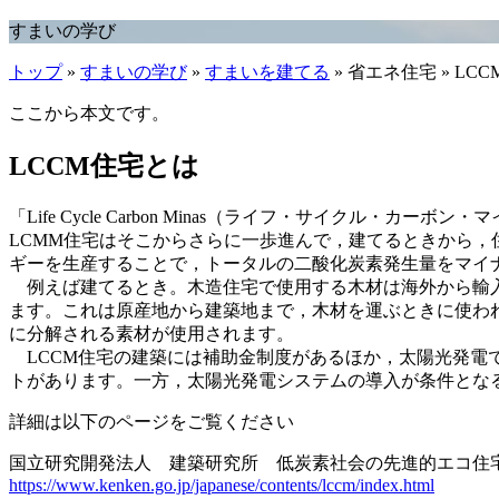
すまいの学び
トップ
»
すまいの学び
»
すまいを建てる
» 省エネ住宅 » LC
ここから本文です。
LCCM住宅とは
「Life Cycle Carbon Minas（ライフ・サイク
LCMM住宅はそこからさらに一歩進んで，建てるときから
ギーを生産することで，トータルの二酸化炭素発生量をマイ
例えば建てるとき。木造住宅で使用する木材は海外から輸入
ます。これは原産地から建築地まで，木材を運ぶときに使わ
に分解される素材が使用されます。
LCCM住宅の建築には補助金制度があるほか，太陽光発電
トがあります。一方，太陽光発電システムの導入が条件とな
詳細は以下のページをご覧ください
国立研究開発法人 建築研究所 低炭素社会の先進的エコ住宅
https://www.kenken.go.jp/japanese/contents/lccm/index.html