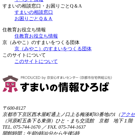
すまいの相談窓口・お困りごとQ＆A
すまいの相談窓口
お困りごとＱ＆Ａ
住教育お役立ち情報
住教育お役立ち情報
京（みやこ）のすまいをつくる団体
京（みやこ）のすまいをつくる団体
このサイトについて
このサイトについて
〒600-8127
京都市下京区西木屋町通上ノ口上る梅湊町83番地の1（
アクセ
（河原町五条下る東側）ひと・まち交流館 京都 地下１階
TEL. 075-744-1670 ／ FAX. 075-744-1637
開館時間：午前9時30分から午後5時