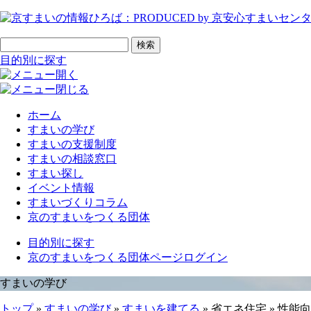
ページの先頭です
サイト内検索
検索
目的別に探す
ホーム
すまいの学び
すまいの支援制度
すまいの相談窓口
すまい探し
イベント情報
すまいづくりコラム
京のすまいをつくる団体
目的別に探す
京のすまいをつくる団体ページログイン
すまいの学び
トップ
»
すまいの学び
»
すまいを建てる
» 省エネ住宅 » 性