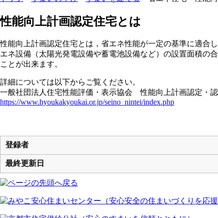
ここから本文です。
性能向上計画認定住宅とは
性能向上計画認定住宅とは，省エネ性能が一定の基準に適合し
エネ設備（太陽光発電設備や蓄電池設備など）の設置面積の合
ことが出来ます。
詳細については以下からご覧ください。
一般社団法人住宅性能評価・表示協会 性能向上計画認定・認
https://www.hyoukakyoukai.or.jp/seino_nintei/index.php
登録者
最終更新日