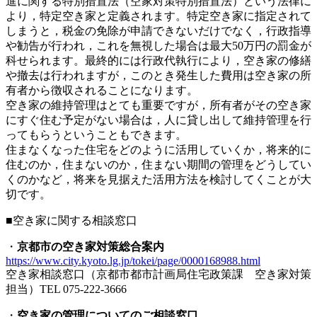
進に関する特別措置法（空家対策特別措置法）という法律に
より，特定空き家と定義されます。特定空き家に指定されて
しまうと，税金の免除が申請できないだけでなく，行政指導
や勧告が行われ，これを無視した場合は最大50万円の罰金が
科せられます。最終的には行政代執行により，空き家の修繕
や撤去は行われますが，このとき発生した費用は空き家の所
有者から徴収されることになります。
空き家の維持管理はとても重要ですが，所有者がその空き家
にすぐ住む予定がない場合は，人に貸し出して維持管理を行
ってもらうということもできます。
住まなくなった住宅をどのように活用していくか，将来的に
住むのか，住まないのか，住まない期間の管理をどうしてい
くのかなど，将来を見据えた活用方法を検討してくことが大
切です。
■空き家に関する相談窓口
・
京都市の空き家対策総合案内
https://www.city.kyoto.lg.jp/tokei/page/0000168988.html
空き家相談窓口（京都市都市計画局住宅政策課 空き家対策
担当）TEL 075-222-3666
・
空き家の管理についてのご相談窓口