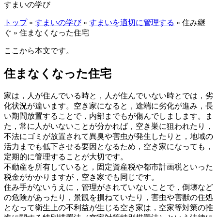
すまいの学び
トップ
»
すまいの学び
»
すまいを適切に管理する
» 住み継
ぐ » 住まなくなった住宅
ここから本文です。
住まなくなった住宅
家は，人が住んでいる時と，人が住んでいない時とでは，劣
化状況が違います。空き家になると，途端に劣化が進み，長
い期間放置することで，内部までもが傷んでしまします。ま
た，常に人がいないことが分かれば，空き巣に狙われたり，
不法にゴミが放置されて異臭や害虫が発生したりと，地域の
活力までも低下させる要因となるため，空き家になっても，
定期的に管理することが大切です。
不動産を所有していると，固定資産税や都市計画税といった
税金がかかりますが，空き家でも同じです。
住み手がないうえに，管理がされていないことで，倒壊など
の危険があったり，景観を損ねていたり，害虫や害獣の住処
となって衛生上の不利益が生じる空き家は，空家等対策の推