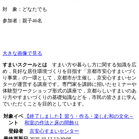
対 象：どなたでも
参加者：親子46名
大きな画像で見る
すまいスクールとは
すまい方や暮らし方に関する知識を広
め，良好な居住環境づくりを目指す「京都市安心すまいづく
り事業」の一環として，京都市が主催し，京安心すまいセン
ターが運営する講座です。専門家を講師に招いたセミナーや
体験型ワークショップ形式の講座で，京都らしいすまいのあ
り方やすまいづくりの基礎知識などを，市民の皆さまに学ん
でいただくことを目的としています。
対象イベ
【終了しました】習う・作る・楽しむ和の文化～
ント
和室の作法と床の間飾り
登録者
京安心すまいセンター
最終更新日
2020-10-13 13:30:08