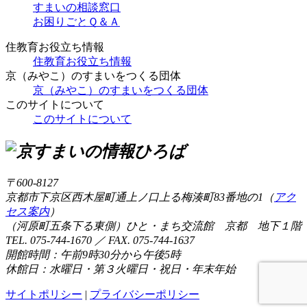
すまいの相談窓口
お困りごとＱ＆Ａ
住教育お役立ち情報
住教育お役立ち情報
京（みやこ）のすまいをつくる団体
京（みやこ）のすまいをつくる団体
このサイトについて
このサイトについて
〒600-8127
京都市下京区西木屋町通上ノ口上る梅湊町83番地の1（
アク
セス案内
）
（河原町五条下る東側）ひと・まち交流館 京都 地下１階
TEL. 075-744-1670 ／ FAX. 075-744-1637
開館時間：午前9時30分から午後5時
休館日：水曜日・第３火曜日・祝日・年末年始
サイトポリシー
|
プライバシーポリシー