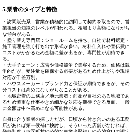
5.業者のタイプと特徴
・訪問販売系：営業が積極的に訪問して契約を取るので、営
業担当の知識のレベルが問われる。相場より高額になりがち
な傾向がある。
・塗り替え専門店：ショールームを持ち、自社で材料選定・
施工管理を強く打ち出す形式が多い。材料仕入れや宣伝費に
コストがかかるため金額に差が出るが、専門性が期待でき
る。
・大手チェーン：広告や価格競争で集客するため、価格は競
争的だが、受注量を確保する必要があるため仕上がりや現場
対応が千差万別。
・ハウスメーカー：ブランド力と保証が期待できるが、その
分コストは高めになりがちなことがある。
・地域密着の工務店／地元業者：商圏が自社のある地域であ
るため慎重な仕事やきめ細かな対応を期待できる反面、一般
に金額は中〜高めになる可能性がある。
自身に合う業者の探し方だが、日頃から付き合いのある工務
店があれば第一候補に検討し、そういった店舗がなければ、
登録制度（市区町村や公的な事業者登録）や公的窓口の認定