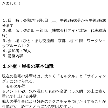
きました！
１. 日 時：令和7年9月6日（土）午後2時00分から午後3時30
分まで
２. 講 師：佐名田 一郎 氏（株式会社アイビ建築 代表取締
役）
３. 会 場：ひと・まち交流館 京都 地下1階 ワークショ
ップルーム1・2
４. 参加者：76人
５. 講座内容：
１.外壁・屋根の基本知識
現在の住宅の外壁材は、大きく「モルタル」と「サイディン
グ」に分けられる。
・モルタル壁
セメントと砂、水を混ぜたものを金網（ラス網）の上に塗り
重ねて仕上げる外壁。
職人の手仕事により好みのテクスチャをつけたりすることが
可能だが、経年とともにひび割れやすい。