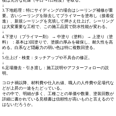
後は充分な乾燥（半日〜1日程度）を取る。
↓
3.下地処理：特にサイディングの場合はシーリング補修が重
要。古いシーリングを除去してプライマーを塗布し（接着促
進）、新規シーリングを充填して押さえ仕上げ。シーリング
は大変重要な工程で、この施工品質で防水性能が変わる。
↓
4.下塗り（プライマー剤） → 中塗り（塗料） → 上塗り（塗
料） ：基本は3回塗りで、塗膜の厚みを確保し、耐久性を高
める。白系など隠蔽力の弱い色は特に複数回塗る。
↓
5.仕上げ・検査：タッチアップや不具合の修正。
↓
6.足場撤去・引き渡し：施工説明やアフターフォローの説
明。
コロナ禍以降、材料費や仕入れ値、職人の人件費や足場代な
どが上昇の一途をたどっている。
その中で、明細が多く、工種ごとの単価や数量、塗装回数が
詳細に書かれている見積書は信頼性が高いものと言えるので
はないだろうか。