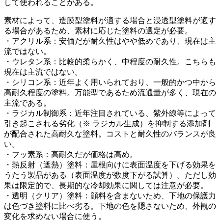
して使われることがある。
素材によって、造膜型塗料が適する場合と浸透型塗料が適す
る場合があるため、素材に応じた塗料の選定が必要。
・アクリル系：安価だが耐久性はやや低めであり、現在は主
流ではない。
・ウレタン系：比較的柔らかく、中程度の耐久性。こちらも
現在は主流ではない。
・シリコン系：近年よく用いられており、一般的かつ中から
高耐久程度の塗料。万能型であるため流通量が多く、現在の
主流である。
・ラジカル制御系：近年注目されている、紫外線等によって
引き起こされる劣化（※ ラジカル生成）を抑制する添加剤
が配合された高耐久な塗料。コストと耐久性のバランスが良
い。
・フッ素系：高耐久だが価格は高め。
・熱反射（遮熱）塗料：屋根向けに表面温度を下げる効果を
うたう製品がある（表面温度が数度下がる試算）。ただし効
果は限定的で、長期的な冷却効果に関しては注意が必要。
・透明（クリア）塗料：顔料を含まないため、下地の保護力
は色づき塗料に比べ劣る。下地の色を隠さないため、外観の
変化を求めない場合に使う。