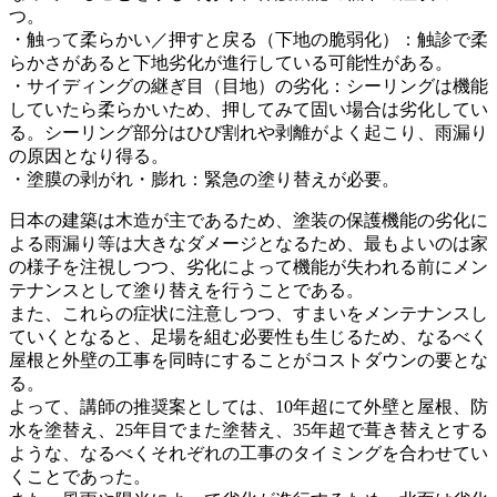
つ。
・触って柔らかい／押すと戻る（下地の脆弱化）：触診で柔
らかさがあると下地劣化が進行している可能性がある。
・サイディングの継ぎ目（目地）の劣化：シーリングは機能
していたら柔らかいため、押してみて固い場合は劣化してい
る。シーリング部分はひび割れや剥離がよく起こり、雨漏り
の原因となり得る。
・塗膜の剥がれ・膨れ：緊急の塗り替えが必要。
日本の建築は木造が主であるため、塗装の保護機能の劣化に
よる雨漏り等は大きなダメージとなるため、最もよいのは家
の様子を注視しつつ、劣化によって機能が失われる前にメン
テナンスとして塗り替えを行うことである。
また、これらの症状に注意しつつ、すまいをメンテナンスし
ていくとなると、足場を組む必要性も生じるため、なるべく
屋根と外壁の工事を同時にすることがコストダウンの要とな
る。
よって、講師の推奨案としては、10年超にて外壁と屋根、防
水を塗替え、25年目でまた塗替え、35年超で葺き替えとする
ような、なるべくそれぞれの工事のタイミングを合わせてい
くことであった。