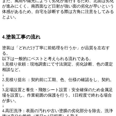
また、風雨や陽光によって劣化が進行するため、北面は劣化
が進みにくく、南西面など日射が強い面の劣化が早いという
体感があるため、自宅を診断する際は方角に注意をしてみる
とよい。
4.塗装工事の流れ
塗装は「どれだけ丁寧に前処理を行うか」が品質を左右す
る。
以下は一般的にベストと考えられる流れである。
1.見積り依頼：現地調査にて寸法測定、劣化診断、色の選定
相談など。
↓
2.見積り提出 ：契約前に工期、色、仕様の確認をし、契約。
↓
3.足場設置と養生・飛散シート設置：安全確保のため金属足
場を設置し、作業範囲の保護を行う。1日程度で終わる場合
が多い。
↓
4.高圧洗浄：表面の汚れや古い塗膜の劣化部分を除去。洗浄