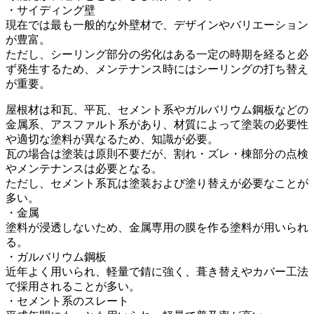
・サイディング壁
現在では最も一般的な外壁材で、デザインやバリエーション
が豊富。
ただし、シーリング部分の劣化はある一定の時期を経ると必
ず発生するため、メンテナンス時にはシーリングの打ち替え
が重要。
屋根材は和瓦、平瓦、セメント系やガルバリウム鋼板などの
金属系、アスファルト系があり、材質によって塗装の必要性
や適切な塗料が異なるため、知識が必要。
瓦の場合は塗装は原則不要だが、割れ・ズレ・棟部分の点検
やメンテナンスは必要となる。
ただし、セメント系瓦は塗装および塗り替えが必要なことが
多い。
・金属
塗料が浸透しないため、金属専用の膜を作る塗料が用いられ
る。
・ガルバリウム鋼板
近年よく用いられ、軽量で錆に強く、葺き替えやカバー工法
で採用されることが多い。
・セメント系のスレート