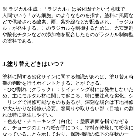
※ ラジカル生成：「ラジカル」は劣化因子という意味で、
人間でいう「がん細胞」のようなものを指す。塗料に風雨な
どで供給される酸素、雨、紫外線などが配合され、「ラジカ
ル」が発生する。このラジカルを制御するために、光安定剤
や酸化チタンなどの添加物を配合したものがラジカル制御型
の塗料である。
3.塗り替えどきはいつ？
塗料に関する劣化サインに関する知識があれば、塗り替え時
期の判断を行うポイントとすることができる。
・ひび割れ（クラック）：サイディング材には発生しないた
め、主にモルタル材に関して起こる、特に要注意な劣化。シ
ーリングで補修可能なものもあるが、深刻な場合は下地補修
や大がかりな補修が必要。窓周りや取り合い部（目地）の割
れは特に発生しやすい。
・色あせ・チョーキング（白化）：塗膜表面を指でなぞる
と、チョークのような粉が手につく。塗料が乾燥して粉状に
なっていることを示しており、保護機能の低下の症状の一