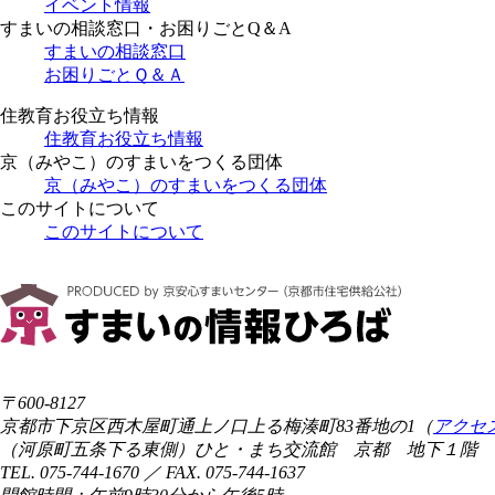
イベント情報
すまいの相談窓口・お困りごとQ＆A
すまいの相談窓口
お困りごとＱ＆Ａ
住教育お役立ち情報
住教育お役立ち情報
京（みやこ）のすまいをつくる団体
京（みやこ）のすまいをつくる団体
このサイトについて
このサイトについて
〒600-8127
京都市下京区西木屋町通上ノ口上る梅湊町83番地の1（
アクセ
（河原町五条下る東側）ひと・まち交流館 京都 地下１階
TEL. 075-744-1670 ／ FAX. 075-744-1637