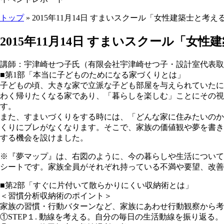
トップ
» 2015年11月14日 すまいスクール「女性建築士と考
ここから本文です。
2015年11月14日 すまいスクール「女
講師：宇津崎せつ子氏（有限会社宇津崎せつ子・設計室代表取
■第1部「本当に子どものためになる家づくりとは」
子どもの頃、大きな家で立派な子ども部屋を与えられていたに
わく帰りたくなる家であり、「暮らしを楽しむ」ことにその視
す。
また、すまいづくりをする時には、「どんな家に住みたいのか
くりにブレがなくなります。そこで、家族の価値観や夢を書き
する機会を設けました。
※『夢マップ』は、右図のように、今の暮らしや生活について
シートです。家族全員がそれぞれ持っている不満や要望、改善
■第2部「すぐに片付いて散らかりにくい収納術とは」
＜習慣分析収納術のポイント＞
家族の習慣・行動バターンなど、家族にあわせ行動観察から考
①STEP１. 動線を考える。自分の毎日の生活動線を振り返る。