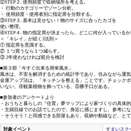
②STEP２. 使用頻度で収納場所を考える。
・ 行動のカテゴリーでゾーン分析。
・ 使用頻度・使用者別に指定席を分類する。
③STEP３. 基本は見せない！物のサイズに合ったカゴを
使い整理。
④STEP４. 物の指定席が決まったら、どこに何が入ってい
＜「キレイ」が続く3法則＞
① 指定席を意識する。
② １つ買うなら１つ減らす。
③ 2年使わなければ処分を検討
■第３部「今すぐ出来る簡単風水」
風水は、不安を解消するための統計学であり、住みながら運気
金運アップ法は、「キッチンを整える」ことです。チェックポ
いない、④観葉植物を飾っている、⑤勝手口がある。
■参加者のアンケートより
・おうちと暮らしの『住育』夢マップにより家づくりの具体
・主婦目線でのお話でしたので、身近に感じますし、参考にな
・そうそう！と同感できる部屋もあり、収納や動線など、とて
対象イベント
すまいスク