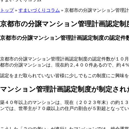
トップ
»
すまいづくりコラム
» 京都市の分譲マンション管理
ここから本文です。
京都市の分譲マンション管理計画認定制
京都市の分譲マンション管理計画認定制度の認定件
京都市の分譲マンション管理計画認定制度の認定件数が１０月
都市の分譲マンションは、現在約２,４００件あるので、約４
認定をまだ取られていない皆様に少しでもこの制度にご興味を
マンション管理計画認定制度が制定され
築４０年以上のマンションは、現在（２０２３年末）の約１３
ンでは、世帯主が７０歳以上の住戸の割合が５割超となってい
こうした「２つの老い」が進行したマンションでは、総会運営