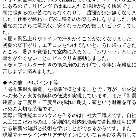
にあるので，リビングでは風にあたる場所がなく快適です。
朝に起きるのが苦にならなくなり，二度寝がほぼ無くなりま
した！仕事が終わって家に帰るのが楽しみになりました。快
適なのにさらに電気代も安くなったのが嬉しいビックリでし
た。
＜夏＞風呂上りやトイレで汗をかくことがなくなりました。
初夏の昼下がり，エアコンをつけてないところに帰ってきた
ところ，暑さを覚悟して室内に入ると，「ムワ～ッ」とした
暑さが全くないことにビックリ＆感動しました。
＜春＞フィルター付きの換気扇のおかげで，今年は花粉症に
苦しまずに済みました。
◆その他 PRポイント等
「省令準耐火構造」を標準仕様とすることで，万が一の火災
への安心と火災保険料の低減を実現しています。また「制震
装置」は二度目・三度目の揺れに耐え，家という財産を守る
ための大切な装備です。
実際に高性能エコハウスを作るのは自社大工職人です。自社
大工にこだわるのは，定期的な社内勉強会で高性能住宅に関
する最新の知識と技術を学ぶことができるからです。また，
現場マナーやインテリアデザインについても学びを共有して