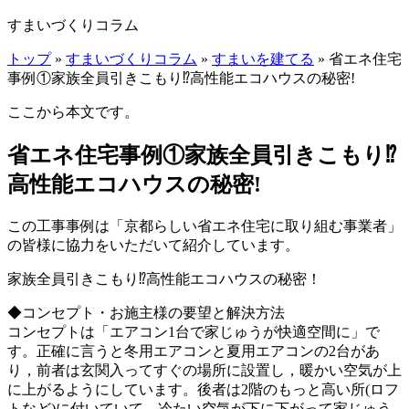
すまいづくりコラム
トップ
»
すまいづくりコラム
»
すまいを建てる
» 省エネ住宅
事例①家族全員引きこもり⁉高性能エコハウスの秘密!
ここから本文です。
省エネ住宅事例①家族全員引きこもり⁉
高性能エコハウスの秘密!
この工事事例は「京都らしい省エネ住宅に取り組む事業者」
の皆様に協力をいただいて紹介しています。
家族全員引きこもり⁉高性能エコハウスの秘密！
◆コンセプト・お施主様の要望と解決方法
コンセプトは「エアコン1台で家じゅうが快適空間に」で
す。正確に言うと冬用エアコンと夏用エアコンの2台があ
り，前者は玄関入ってすぐの場所に設置し，暖かい空気が上
に上がるようにしています。後者は2階のもっと高い所(ロフ
トなど)に付いていて，冷たい空気が下に下がって家じゅう