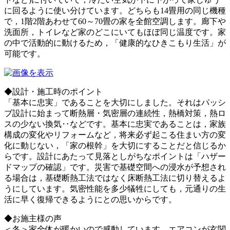
に回るように使い分けています。どちらも14畳用の同じ機種
で，1階2階あわせて60～70畳の家を全館空調します。廊下や
洗面所，トイレなど家のどこにいてもほぼ同じ温度です。家
の中で活動的に動けるため，「健康的なひきこもり生活」が
可能です。
◆設計・施工時のポイント
「基本に忠実」であることを大切にしました。それはパッシ
ブ設計に始まって断熱層・気密層の連続性，熱橋対策，熱ロ
スの少ない換気‥などです。基本に忠実であることは，家族
構成の変化やリフォームなど，将来必ず起こる住まい方の変
化に動じない，「家の根幹」を大切にすることだと信じるか
らです。設計にあたって見落としがちなポイントは「ハザー
ドマップの確認」です。災害で基礎空間への浸水が予想され
る場合は，基礎断熱工法ではなく床断熱工法に切り替えるよ
うにしています。気密性能を多少犠牲にしても，元通りの生
活に早く復帰できるようにとの思いからです。
◆お施主様の声
＜冬＞家全体が暖かいので感動しています。エアコンが玄関