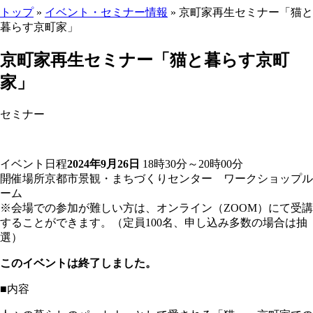
トップ
»
イベント・セミナー情報
» 京町家再生セミナー「猫と
暮らす京町家」
ここから本文です。
京町家再生セミナー「猫と暮らす京町
家」
セミナー
イベント日程
2024年9月26日
18時30分～20時00分
開催場所
京都市景観・まちづくりセンター ワークショップル
ーム
※会場での参加が難しい方は、オンライン（ZOOM）にて受講
することができます。（定員100名、申し込み多数の場合は抽
選）
このイベントは終了しました。
■内容