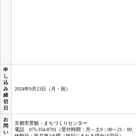
申
し
込
み
2024年9月23日（月・祝）
締
切
日
お
京都市景観・まちづくりセンター
問
電話 075-354-8701（受付時間：月～土9：00～21：00
い
休館日：毎月第3火曜（祝日にあたる場合は翌日）