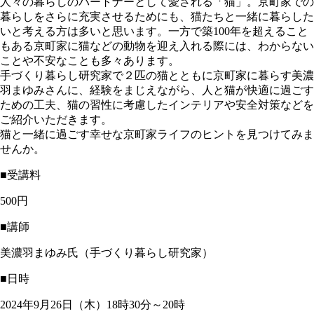
人々の暮らしのパートナーとして愛される「猫」。京町家での
暮らしをさらに充実させるためにも、猫たちと一緒に暮らした
いと考える方は多いと思います。一方で築100年を超えること
もある京町家に猫などの動物を迎え入れる際には、わからない
ことや不安なことも多々あります。
手づくり暮らし研究家で２匹の猫とともに京町家に暮らす美濃
羽まゆみさんに、経験をまじえながら、人と猫が快適に過ごす
ための工夫、猫の習性に考慮したインテリアや安全対策などを
ご紹介いただきます。
猫と一緒に過ごす幸せな京町家ライフのヒントを見つけてみま
せんか。
■受講料
500円
■講師
美濃羽まゆみ氏（手づくり暮らし研究家）
■日時
2024年9月26日（木）18時30分～20時