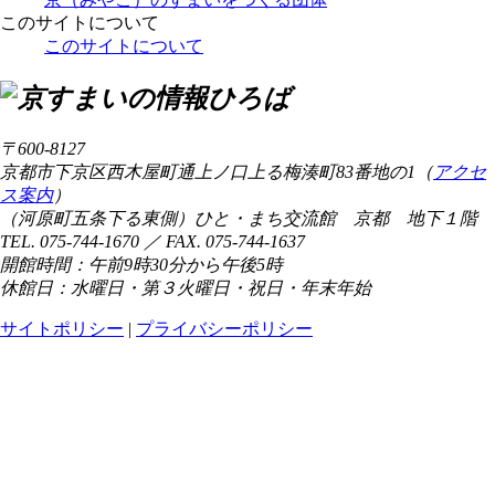
このサイトについて
このサイトについて
〒600-8127
京都市下京区西木屋町通上ノ口上る梅湊町83番地の1（
アクセ
ス案内
）
（河原町五条下る東側）ひと・まち交流館 京都 地下１階
TEL. 075-744-1670 ／ FAX. 075-744-1637
開館時間：午前9時30分から午後5時
休館日：水曜日・第３火曜日・祝日・年末年始
サイトポリシー
|
プライバシーポリシー