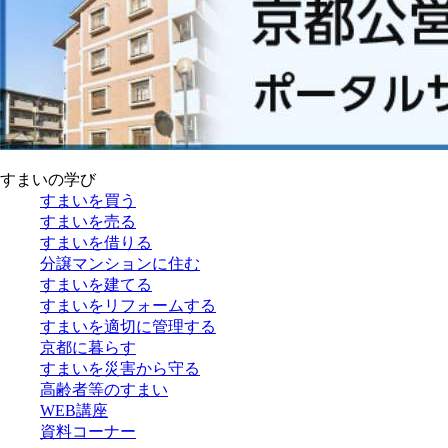
すまいの学び
すまいを買う
すまいを売る
すまいを借りる
分譲マンションに住む
すまいを建てる
すまいをリフォームする
すまいを適切に管理する
京都に暮らす
すまいを災害から守る
高齢者等のすまい
WEB講座
資料コーナー