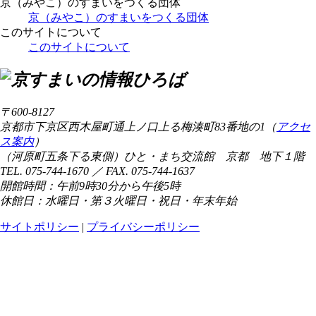
京（みやこ）のすまいをつくる団体
京（みやこ）のすまいをつくる団体
このサイトについて
このサイトについて
〒600-8127
京都市下京区西木屋町通上ノ口上る梅湊町83番地の1（
アクセ
ス案内
）
（河原町五条下る東側）ひと・まち交流館 京都 地下１階
TEL. 075-744-1670 ／ FAX. 075-744-1637
開館時間：午前9時30分から午後5時
休館日：水曜日・第３火曜日・祝日・年末年始
サイトポリシー
|
プライバシーポリシー