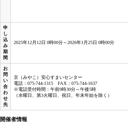
申
し
込
2025年12月12日 0時00分～2026年1月25日 0時00分
み
期
間
お
問
京（みやこ）安心すまいセンター
い
電話：075-744-1315 FAX：075-744-1637
合
※電話受付時間：午前9時30分～午後5時
わ
（水曜日、第3火曜日、祝日、年末年始を除く）
せ
先
開催者情報