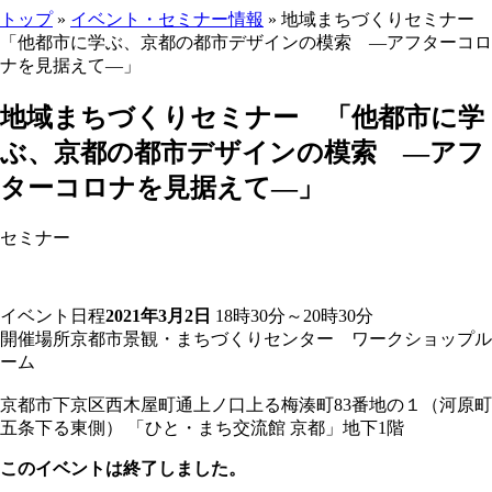
トップ
»
イベント・セミナー情報
» 地域まちづくりセミナー
「他都市に学ぶ、京都の都市デザインの模索 ―アフターコロ
ナを見据えて―」
ここから本文です。
地域まちづくりセミナー 「他都市に学
ぶ、京都の都市デザインの模索 ―アフ
ターコロナを見据えて―」
セミナー
イベント日程
2021年3月2日
18時30分～20時30分
開催場所
京都市景観・まちづくりセンター ワークショップル
ーム
京都市下京区西木屋町通上ノ口上る梅湊町83番地の１（河原町
五条下る東側） 「ひと・まち交流館 京都」地下1階
このイベントは終了しました。