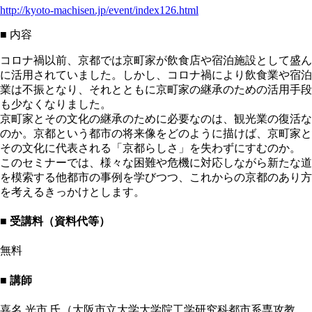
http://kyoto-machisen.jp/event/index126.html
■ 内容
コロナ禍以前、京都では京町家が飲食店や宿泊施設として盛ん
に活用されていました。しかし、コロナ禍により飲食業や宿泊
業は不振となり、それとともに京町家の継承のための活用手段
も少なくなりました。
京町家とその文化の継承のために必要なのは、観光業の復活な
のか。京都という都市の将来像をどのように描けば、京町家と
その文化に代表される「京都らしさ」を失わずにすむのか。
このセミナーでは、様々な困難や危機に対応しながら新たな道
を模索する他都市の事例を学びつつ、これからの京都のあり方
を考えるきっかけとします。
■ 受講料（資料代等）
無料
■ 講師
嘉名 光市 氏（大阪市立大学大学院工学研究科都市系専攻教