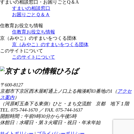
すまいの相談窓口・お困りごとQ＆A
すまいの相談窓口
お困りごとＱ＆Ａ
住教育お役立ち情報
住教育お役立ち情報
京（みやこ）のすまいをつくる団体
京（みやこ）のすまいをつくる団体
このサイトについて
このサイトについて
〒600-8127
京都市下京区西木屋町通上ノ口上る梅湊町83番地の1（
アクセ
ス案内
）
（河原町五条下る東側）ひと・まち交流館 京都 地下１階
TEL. 075-744-1670 ／ FAX. 075-744-1637
開館時間：午前9時30分から午後5時
休館日：水曜日・第３火曜日・祝日・年末年始
サイトポリシー
|
プライバシーポリシー