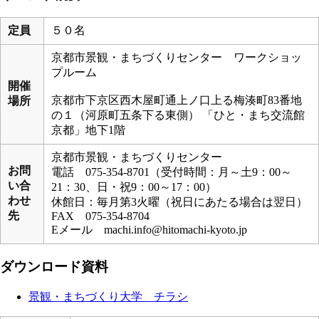
定員
５０名
京都市景観・まちづくりセンター ワークショッ
プルーム
開催
京都市下京区西木屋町通上ノ口上る梅湊町83番地
場所
の１（河原町五条下る東側） 「ひと・まち交流館
京都」地下1階
京都市景観・まちづくりセンター
お問
電話 075-354-8701（受付時間：月～土9：00～
い合
21：30、日・祝9：00～17：00）
わせ
休館日：毎月第3火曜（祝日にあたる場合は翌日）
先
FAX 075-354-8704
Eメール machi.info@hitomachi-kyoto.jp
ダウンロード資料
景観・まちづくり大学 チラシ