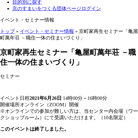
目的別に探す
京のすまいをつくる団体ページログイン
イベント・セミナー情報
トップ
»
イベント・セミナー情報
» 京町家再生セミナー「亀屋
町萬年荘 －職住一体の住まいづくり」
ここから本文です。
京町家再生セミナー「亀屋町萬年荘 －職
住一体の住まいづくり」
セミナー
イベント日程
2021年6月26日
14時00分～16時00分
開催場所
オンライン（ZOOM）開催
※オンラインでの参加が難しい方は、当センター内会場（ワー
クショップルーム）にて受講いただけます。（10名限定）
このイベントは終了しました。