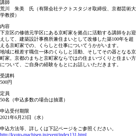
講師
荒川 朱美 氏（有限会社テクトスタジオ取締役、京都芸術大
学教授）
内容
下京区の修徳元学区にある京町家を拠点に活動する講師をお迎
えして、建築設計事務所兼住まいとして改修した築100年を超
える京町家での、くらしと仕事についてうかがいます。
地域に根差す職住一体のくらしと活動、そしてその器となる京
町家。京都のまちと京町家ならではの住まいづくりと住まい方
について、ご自身の経験をもとにお話しいただきます。
受講料
500円
定員
50名（申込多数の場合は抽選）
申込受付期限
2021年6月23日（水）
申込方法等、詳しくは下記ページをご参照ください。
http://kyoto-machisen.jp/event/index131.html