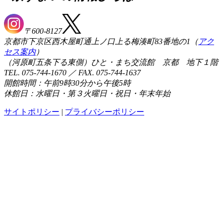
〒600-8127
京都市下京区西木屋町通上ノ口上る梅湊町83番地の1（
アク
セス案内
）
（河原町五条下る東側）ひと・まち交流館 京都 地下１階
TEL. 075-744-1670 ／ FAX. 075-744-1637
開館時間：午前9時30分から午後5時
休館日：水曜日・第３火曜日・祝日・年末年始
サイトポリシー
|
プライバシーポリシー