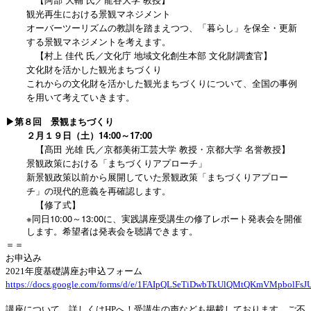
観光再生における景観マネジメント
オーバーツーリズムの教訓を踏まえつつ、「暮らし」を保全・更新
する景観マネジメントを考えます。
【村上 佳代 氏／文化庁 地域文化創生本部 文化財調査官】
文化財を活かした観光まちづくり
これからの文化財を活かした観光まちづくりについて、全国の事例
を用いて考えていきます。
▶第８回 景観まちづくり
２月１９日（土）14:00～17:00
【髙田 光雄 氏／京都美術工芸大学 教授・京都大学 名誉教授】
景観政策における「まちづくりアプローチ」
新景観政策以前から展開していた景観政策「まちづくりアプロー
チ」の現代的意義を再確認します。
【修了式】
※
10:00
13:00
同日
～
に、実践講座受講生の修了レポート発表会を開催
します。希望者は発表会を聴講できます。
＝＝
お申込み
2021年度基礎講座お申込フォーム
https://docs.google.com/forms/d/e/1FAIpQLSeTiDwbTkUlQMtQKmVMpbolF
講座について、詳しくはHPへ！受講生の声なども掲載しております。
ご不