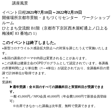
講座風景
イベント日程
2021年7月10日～2022年2月19日
開催場所
京都市景観・まちづくりセンター ワークショップ
ルーム
ひとまち交流館 B1階（京都市下京区西木屋町通上ノ口上る
梅湊町 83 番地の 1）
このイベントは終了しました。
※新型コロナウイルス感染拡大防止への対策を講じたうえで実施いたしま
す。
※
各回の講座のテーマや内容は変更されることがあります。
※
CPD
この講座は建築士会の
プログラムとして認定されています。各講義
1
4
の所要時間により単位数（
～
単位）が認定されており、全講義科目の受
26
講で計
単位が取得できます。
＝＝
受講料
▶通年受講：全８回のすべての講義科目と実習科目が受講できま
す。
一般 45,000円／NPO会員 40,000円（年会費3,000円で新規会員登録
可）
※出席できなかった講義は次年度、無料で受講できます。