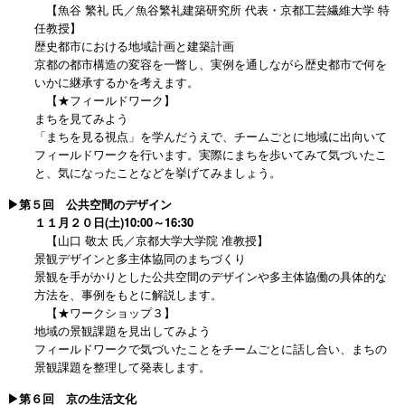
【魚谷 繁礼 氏／魚谷繁礼建築研究所 代表・京都工芸繊維大学 特
任教授】
歴史都市における地域計画と建築計画
京都の都市構造の変容を一瞥し、実例を通しながら歴史都市で何を
いかに継承するかを考えます。
【★フィールドワーク】
まちを見てみよう
「まちを見る視点」を学んだうえで、チームごとに地域に出向いて
フィールドワークを行います。実際にまちを歩いてみて気づいたこ
と、気になったことなどを挙げてみましょう。
▶第５回 公共空間のデザイン
１１月２０日(土)10:00～16:30
【山口 敬太 氏／京都大学大学院 准教授】
景観デザインと多主体協同のまちづくり
景観を手がかりとした公共空間のデザインや多主体協働の具体的な
方法を、事例をもとに解説します。
【★ワークショップ３】
地域の景観課題を見出してみよう
フィールドワークで気づいたことをチームごとに話し合い、まちの
景観課題を整理して発表します。
▶第６回 京の生活文化