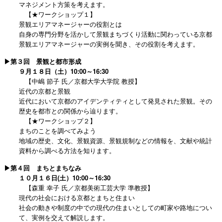
マネジメント方策を考えます。
【★ワークショップ１】
景観エリアマネージャーの役割とは
自身の専門分野を活かして景観まちづくり活動に関わっている京都
景観エリアマネージャーの実例を聞き、その役割を考えます。
▶第３回 景観と都市形成
９月１８日（土）10:00～16:30
【中嶋 節子 氏／京都大学大学院 教授】
近代の京都と景観
近代において京都のアイデンティティとして発見された景観。その
歴史を都市との関係から辿ります。
【★ワークショップ２】
まちのことを調べてみよう
地域の歴史、文化、景観資源、景観規制などの情報を、文献や統計
資料から調べる方法を知ります。
▶第４回 まちとまちなみ
１０月１６日(土）10:00～16:30
【森重 幸子 氏／京都美術工芸大学 準教授】
現代の社会における京都とまちと住まい
社会の動きや制度の中での現代の住まいとしての町家や路地につい
て、実例を交えて解説します。