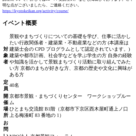
明な点がございましたら、ご連絡ください。
https://kyotokeikan.org/activity/course/
イベント概要
景観やまちづくりについての基礎を学び、仕事に活かし
たい行政関係者・建築業・不動産業などの方 (本講座は
対
建築士会の CPD プログラムとして認定されています。)
象
建築や都市計画、社会学などを学ぶ学生の方 自身の経験
者
や知識を活かして景観まちづくり活動に取り組んでみた
い方 京都のまちが好きな方、京都の歴史や文化に興味が
ある方
定
40名
員
開
京都市景観・まちづくりセンター ワークショップルー
催
ム
場
ひとまち交流館 B1階（京都市下京区西木屋町通上ノ口
所
上る梅湊町 83 番地の 1）
お
問
い