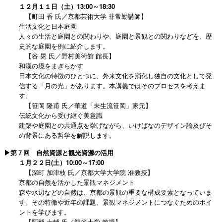
１２月１１日（土）13:00～18:30
【町田 香 氏／京都芸術大学 非常勤講師】
生活文化と日本庭園
人々の生活と庭園との関わりや、庭園と景観との関わりなどを、歴
史的な庭園を例に紹介します。
【谷 晃 氏／野村美術館 館長】
和漢の境をまぎらかす
日本文化の特徴のひとつに、外来文化を消化し独自の文化として発
信する「月の光」があります。本講義ではそのプロセスを考えま
す。
【笹岡 隆甫 氏／華道「未生流笹岡」家元】
伝統文化から受け継ぐ美意識
建築や庭園との共通点を挙げながら、いけばなのデザイン論及びそ
の背景にある哲学を解説します。
▶第７回 自然資源と観光資源の活用
１月２２日(土）10:00～17:00
【深町 加津枝 氏／京都大学大学院 准教授】
京都の自然を活かした景観マネジメント
森や水辺などの自然は、京都の景観の重要な構成要素となっていま
す。その特徴や近年の課題、景観マネジメントにつなぐためのポイ
ントを学びます。
【阿部 大輔 氏／龍谷大学 教授】