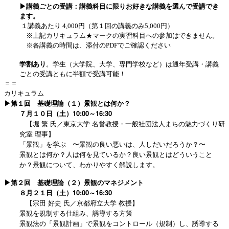
▶講義ごとの受講：講義科目に限りお好きな講義を選んで受講でき
ます。
１講義あたり 4,000円（第１回の講義のみ5,000円）
※上記カリキュラム★マークの実習科目への参加はできません。
※各講義の時間は、添付のPDFでご確認ください
学割あり
。学生（大学院、大学、専門学校など）は通年受講・講義
ごとの受講ともに半額で受講可能！
＝＝
カリキュラム
▶第１回 基礎理論（１）景観とは何か？
７月１０日（土）10:00～16:30
【堀 繁 氏／東京大学 名誉教授・一般社団法人まちの魅力づくり研
究室 理事】
「景観」を学ぶ 〜景観の良い悪いは、人しだいだろうか？〜
景観とは何か？人は何を見ているか？良い景観とはどういうこと
か？景観について、わかりやすく解説します。
▶第２回 基礎理論（２）景観のマネジメント
８月２１日（土）10:00～16:30
【宗田 好史 氏／京都府立大学 教授】
景観を規制する仕組み、誘導する方策
景観法の「景観計画」で景観をコントロール（規制）し、誘導する