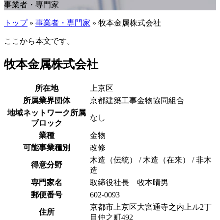
事業者・専門家
トップ
»
事業者・専門家
» 牧本金属株式会社
ここから本文です。
牧本金属株式会社
所在地
上京区
所属業界団体
京都建築工事金物協同組合
地域ネットワーク所属
なし
ブロック
業種
金物
可能事業種別
改修
木造（伝統） / 木造（在来） / 非木
得意分野
造
専門家名
取締役社長 牧本晴男
郵便番号
602-0093
京都市上京区大宮通寺之内上ル2丁
住所
目仲之町492