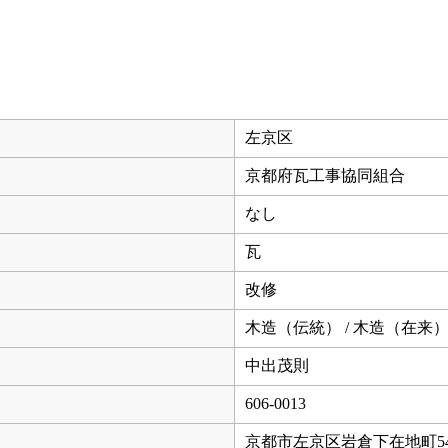
左京区
京都府瓦工事協同組合
なし
瓦
改修
木造（伝統） / 木造（在来
中出茂則
606-0013
京都市左京区岩倉下在地町54