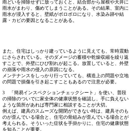
雨どいを掃除せずに放っておくと、結合部から屋根や天井に
雨水がまわり、傷めてしまうことがある。その結果、室内に
雨水が浸入すると、壁紙がボロボロになり、水染み跡や結
露・カビの要因となることがある。
また、住宅はしっかり建っているように見えても、常時震動
にさらされている。そのダメージの蓄積や乾燥収縮を繰り返
すことで、外壁にひび割れが起こる。放置していると、外壁
の崩落や雨水の侵入の原因になる。
メンテナンスをしっかり行っていても、構造上の問題や立地
の問題で損傷を引き起こすこともあるので注意が必要。
3 「簡易インスペクションチェックシート」を使い、普段
の掃除のついでに家全体の健康状態を確認し、手に負えない
ような箇所があれば専門家に相談することが大切。
例えば、建具のスムーズな開閉ができない時は、建具そのも
のが歪んでいる場合と、住宅の骨組みが歪んでいる場合とが
考えられる。そういった症状を手掛かりに、住宅の健康状態
を知ることが重要。