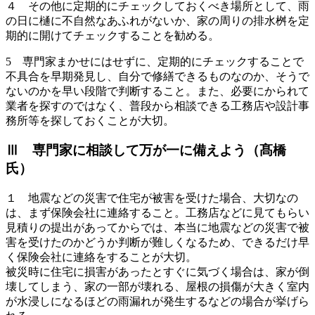
４ その他に定期的にチェックしておくべき場所として、雨
の日に樋に不自然なあふれがないか、家の周りの排水桝を定
期的に開けてチェックすることを勧める。
5 専門家まかせにはせずに、定期的にチェックすることで
不具合を早期発見し、自分で修繕できるものなのか、そうで
ないのかを早い段階で判断すること。また、必要にかられて
業者を探すのではなく、普段から相談できる工務店や設計事
務所等を探しておくことが大切。
Ⅲ 専門家に相談して万が一に備えよう（髙橋
氏）
１ 地震などの災害で住宅が被害を受けた場合、大切なの
は、まず保険会社に連絡すること。工務店などに見てもらい
見積りの提出があってからでは、本当に地震などの災害で被
害を受けたのかどうか判断が難しくなるため、できるだけ早
く保険会社に連絡をすることが大切。
被災時に住宅に損害があったとすぐに気づく場合は、家が倒
壊してしまう、家の一部が壊れる、屋根の損傷が大きく室内
が水浸しになるほどの雨漏れが発生するなどの場合が挙げら