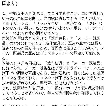
氏より）
１ 軽微な不具合を見つけて自分で直すこと、自分で直せな
いものは早めに判断し、専門家に直してもらうことが大切。
アルミサッシは、「サッシが重い」「音がする」「クレセン
トのかかりが悪い」などの症状が出ている場合、プラスドラ
イバーである程度の調整ができる。
木製開き戸は大きく分けて「造作建具」と「メーカー既製
品」の2つに分けられる。造作建具は、歪みを直すには掘り
込みなどの作業が伴うため、専門家に任せたほうがいい。メ
ーカー既製品の歪みはプラスドライバーで調整が可能であ
る。
木製の引き戸も同様に、「造作建具」と「メーカー既製品」
に分けられ、メーカー既製品はプラスドライバーでコマの上
げ下げの調整が可能である。造作建具は、掘り込みした場所
にコマを埋めており、コマの上げ下げを自分たちで行うのは
少々骨が折れるため、専門家に任せたほうがいい。
また、洗面所の引き戸は、コマ部分にホコリや髪の毛が付着
していることが多いので、年末の大掃除の時に確認しておく
ことを勧める。