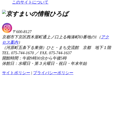
このサイトについて
〒600-8127
京都市下京区西木屋町通上ノ口上る梅湊町83番地の1（
アク
セス案内
）
（河原町五条下る東側）ひと・まち交流館 京都 地下１階
TEL. 075-744-1670 ／ FAX. 075-744-1637
開館時間：午前9時30分から午後5時
休館日：水曜日・第３火曜日・祝日・年末年始
サイトポリシー
|
プライバシーポリシー