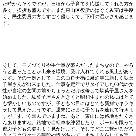
た時からそうですが、日頃から子育てを応援してくれる方が
多く、挨拶も盛んです。また東山区役所のはぐくみ室は手厚
く、民生委員の方もすごく優しくて、下町の温かさを感じま
す。
そして、モノづくりや手仕事が盛んだったまちなので、やろ
うと思ったことが出来る環境、受け入れてくれる風土があり
ます。その一例として、このコロナ禍に泉涌寺に新しく駄菓
子屋さんが出来ました。仕事を定年でリタイアした60代の女
性が自宅の玄関の前をちょっとだけ改修して駄菓子屋さんを
始めました。駄菓子屋さんときくと昭和生まれの私にはとて
も懐かしいものですが、子どもの目にはとても新鮮でキラキ
ラして見えたようです。週末にたまに子どもを連れて行きま
すが、すごく喜んでいますね。あと、東山には路地もたくさ
んありますね。路地で自転車を練習したり、ボールを蹴って
遊ぶ子どもの姿もよく見かけます。そしてどこに繋がるだろ
うとワクワクする階段や坂があって、まち歩きをしても楽し