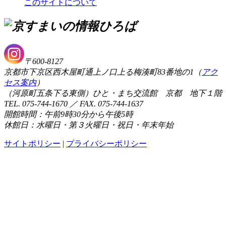
このサイトについて
〒600-8127
京都市下京区西木屋町通上ノ口上る梅湊町83番地の1（
アク
セス案内
）
（河原町五条下る東側）ひと・まち交流館 京都 地下１階
TEL. 075-744-1670 ／ FAX. 075-744-1637
開館時間：午前9時30分から午後5時
休館日：水曜日・第３火曜日・祝日・年末年始
サイトポリシー
|
プライバシーポリシー