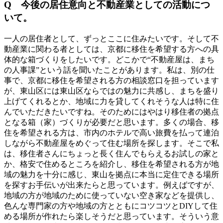
Q 今後の居住意向と不動産業としての活動につ
いて。
一人の居住者として、ずっとここに住みたいです。そして不
動産業に関わる者としては、京都に移住を希望する方への具
体的な箱づくりをしたいです。どこかで“不動産屋は、まち
の人事課”という話を聞いたことがあります。私は、別の仕
事で、京都に移住を希望される方の相談窓口を担っています
が、東山区には東山区ならではの魅力に共感し、まちを盛り
上げてくれるとか、地域に力を貸してくれそうな人は特に住
んでいただきたいですね。そのためにはやはり移住者の拠点
となる箱（家）づくりが必要だと思います。多くの場合、移
住を希望される方は、市内のホテルで高い旅費を払って連泊
しながら不動産屋をめぐって住む場所を探します。そこで私
は、移住者さんにちょっと長く住んでもらえるお試しの家と
か、格安で住めるところを紹介し、移住を希望される方が地
域の魅力を十分に感じ、東山を拠点に本当に定住できる場所
を探すお手伝いが出来たらと思っています。例えばですが、
地域の方が地域のために使っていない空き家などを提供し、
色んな専門家の方や地域の方とともにコツコツとDIYして住
める場所が作れたら楽しそうだと思っています。そういう意