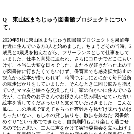
Q 東山区まちじゅう図書館プロジェクトについ
て
。
2020年5月に東山区まちじゅう図書館プロジェクトを泉涌寺
付近に住んでいる方3人と始めました。ちょうどその当時、2
歳児と0歳児を抱えながら、フリーランスとして仕事をして
いました。仕事と育児に追われ、さらにコロナでどこにもい
けず、本当に大変な日々でした。また本が好きだった上の子
が図書館に行きたくてもいけず、保育園でも感染拡大防止の
観点から絵本が借りられず、時間つぶしにとにかく毎日近所
の散歩ばかりをしていました。そんなときに同じ悩みを抱え
ていたママ友と絵本を交換したり、家の向かいに住んでいる
方が、ご自身のお子さんやお孫さんに読み聞かせていた古い
絵本を貸してくださったりと支えていただきました。こんな
風に、この地域で支えてもらった有難さを私だけ味わうのは
もったいない、もし本の貸し借りを、散歩を兼ねた“図書館
めぐり”という形でできたら、自粛期間もより楽しく過ごせ
るのではと思い、二人に声をかけて実行委員会を立ち上げま