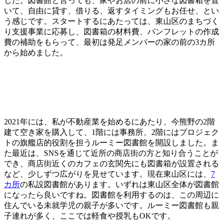
した。図書館と言っても、家やお店の前に小さな図書箱を置
いて、自由に貸す、借りる、返すタイミングもお任せ、とい
う感じです。スタートするにあたっては、東山区のまちづく
り支援事業に応募し、図書箱の材料費、パンフレットの作成
費の補助をもらって、最初は発足メンバーの家の前の3カ所
から始めました。
2021年には、私が不動産業を始めるにあたり、今熊野の2階
建て空き家を購入して、1階には事務所、2階にはプロジェク
トの旗艦店的役割を担うルーミー図書館を開設しました。ま
た最近は、SNSを通じて近所の商店街の方と知り合うことが
でき、商店街近くのカフェの玄関先にも図書箱が設置される
など、少しずつ広がりを見せています。現在東山区には、
7
カ所
の私設図書館があります。いずれは東山区全体が図書館
になったら良いですね。図書館を利用するのは、この周辺に
住んでいる未就学児の親子が多いです。ルーミー図書館も親
子連れが多く、ここでは軽食や授乳もOKです。