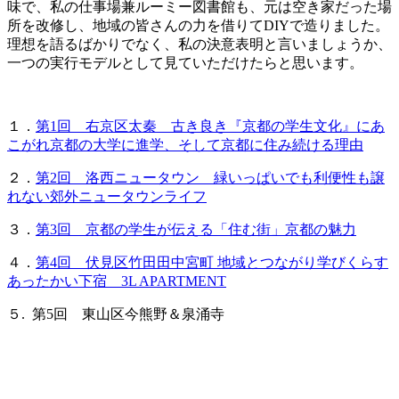
味で、私の仕事場兼ルーミー図書館も、元は空き家だった場
所を改修し、地域の皆さんの力を借りてDIYで造りました。
理想を語るばかりでなく、私の決意表明と言いましょうか、
一つの実行モデルとして見ていただけたらと思います。
１．
第1回 右京区太秦 古き良き『京都の学生文化』にあ
こがれ京都の大学に進学、そして京都に住み続ける理由
２．
第2回 洛西ニュータウン 緑いっぱいでも利便性も譲
れない郊外ニュータウンライフ
３．
第3回 京都の学生が伝える「住む街」京都の魅力
４．
第4回 伏見区竹田田中宮町 地域とつながり学びくらす
あったかい下宿 3L APARTMENT
５. 第5回 東山区今熊野＆泉涌寺