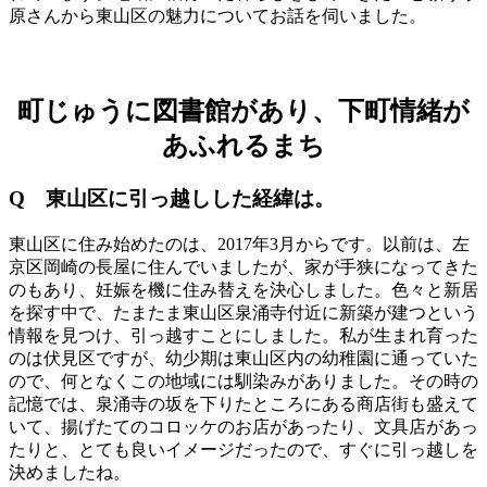
原さんから東山区の魅力についてお話を伺いました。
町じゅうに図書館があり、下町情緒が
あふれるまち
Q 東山区に引っ越しした経緯は。
東山区に住み始めたのは、2017年3月からです。以前は、左
京区岡崎の長屋に住んでいましたが、家が手狭になってきた
のもあり、妊娠を機に住み替えを決心しました。色々と新居
を探す中で、たまたま東山区泉涌寺付近に新築が建つという
情報を見つけ、引っ越すことにしました。私が生まれ育った
のは伏見区ですが、幼少期は東山区内の幼稚園に通っていた
ので、何となくこの地域には馴染みがありました。その時の
記憶では、泉涌寺の坂を下りたところにある商店街も盛えて
いて、揚げたてのコロッケのお店があったり、文具店があっ
たりと、とても良いイメージだったので、すぐに引っ越しを
決めましたね。