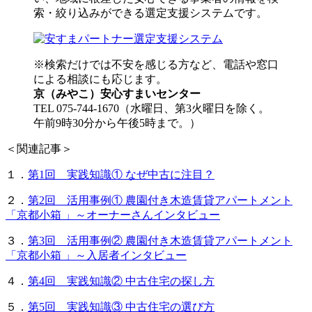
索・絞り込みができる選定支援システムです。
※検索だけでは不安を感じる方など、電話や窓口
による相談にも応じます。
京（みやこ）安心すまいセンター
TEL 075-744-1670（水曜日、第3火曜日を除く。
午前9時30分から午後5時まで。）
＜関連記事＞
１．
第1回 実践知識① なぜ中古に注目？
２．
第2回 活用事例① 農園付き木造賃貸アパートメント
「京都小箱 」～オーナーさんインタビュー
３．
第3回 活用事例② 農園付き木造賃貸アパートメント
「京都小箱 」～入居者インタビュー
４．
第4回 実践知識② 中古住宅の探し方
５．
第5回 実践知識③ 中古住宅の選び方