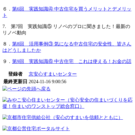
６．
第6回 実践知識④ 中古住宅を買うメリットとデメリッ
ト
7. 第7回 実践知識⑤ リノベのプロに聞きました！最新の
リノベ動向
８．
第8回 活用事例③ 気になる中古住宅の安全性、皆さん
はどうしましたか
９．
第9
回
実践知識⑥ 中古住宅 これは使える！お金の話
登録者
京安心すまいセンター
最終更新日
2024-11-16 9:00:56